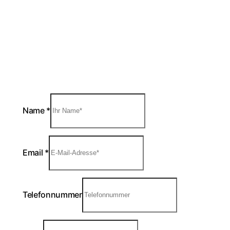
anfrage@homepagehandwerk.de
Bitte aktivieren Sie JavaScript in Ihrem
Browser, um dieses Formular fertigzustellen.
Name
*
Email
*
Telefonnummer