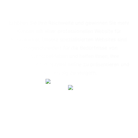
Erhöhen Sie Ihre Reichweite und gewinnen Sie mehr
Kunden mit einer professionellen Website für
Handwerker. Unsere spezialisierten Websites sind
maßgeschneidert für die Bedürfnisse von
Handwerksbetrieben und helfen Ihnen, Ihre
Dienstleistungen optimal online zu präsentieren und
Ihren Erfolg zu steigern.