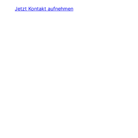
Ihre finanziellen Bedürfnisse anzupassen. Sprechen Sie
Close
Jetzt Kontakt aufnehmen
uns einfach an, um eine passende Lösung zu finden.
Menu