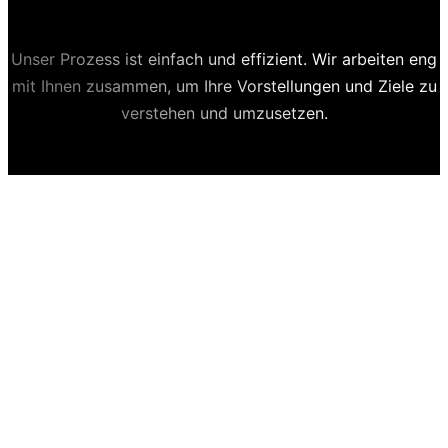
Unser Prozess ist einfach und effizient. Wir arbeiten eng
mit Ihnen zusammen, um Ihre Vorstellungen und Ziele zu
verstehen und umzusetzen.
1. Kostenloses Erstgespräch und Bedarfsanalyse
In einem unverbindlichen Erstgespräch klären wir Ihre
Anforderungen und Wünsche. Wir analysieren Ihren
Bedarf und erarbeiten die besten Lösungen für Ihre
Handwerker-Website.