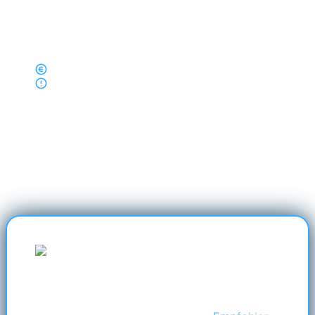
Hauptkeyword
Durch die Ermittlung Ihres Hauptkeywords und
die Anpassung der Inhalte steigern Sie die
Sichtbarkeit für Ihre relevante Zielgruppe
Ratenzahlung möglich
Obligatorische Website-Wartung:
80€ netto/Monat.
Mehr zur Website-Wartung in unseren FAQ.
Jetzt anfragen