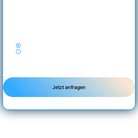
Wettbewerbsvergleich
Ermittlung Ihrer 2 Hauptmitbewerber des
Hauptkeywords
Monatliches Reporting per PDF
Begrenzt auf 6 Monate (Fortführung nach
Absprache; kostenpflichtig)
Ratenzahlung möglich
Obligatorische Website-Wartung:
80€ netto/Monat.
Mehr zur Website-Wartung in unseren FAQ.
Jetzt anfragen