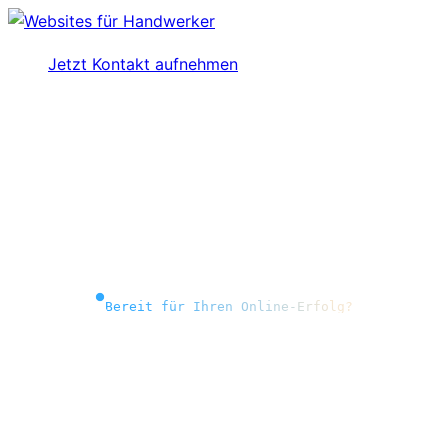
Skip
to
Menu
Jetzt Kontakt aufnehmen
main
content
Bereit für Ihren Online-Erfolg?
Websites für
Handwerker