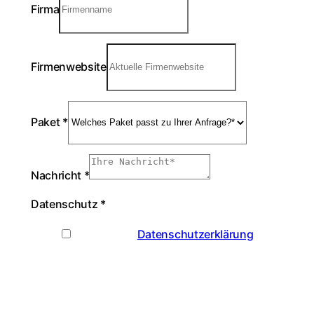
Firma
Firmenwebsite
Paket
*
Nachricht
*
Datenschutz
*
Ich habe die
Datenschutzerklärung
zur
Kenntnis genommen. Ich stimme zu, dass
meine Angaben und Daten zur
Beantwortung meiner Anfrage elektronisch
erhoben und gespeichert werden.
*